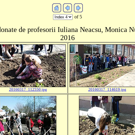
of 5
rdonate de profesorii Iuliana Neacsu, Monica N
2016
20160317_112550.jpg
20160317_114619.jpg