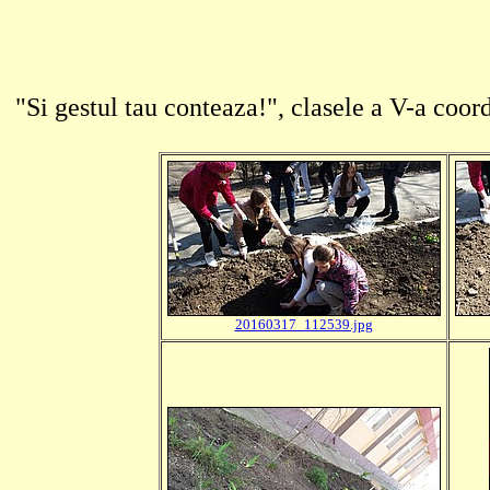
"Si gestul tau conteaza!", clasele a V-a coo
20160317_112539.jpg