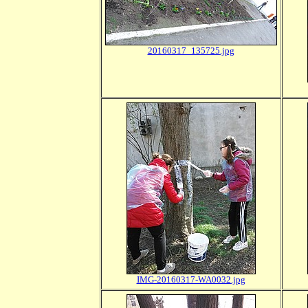
20160317_135725.jpg
IMG-20160317-WA0032.jpg