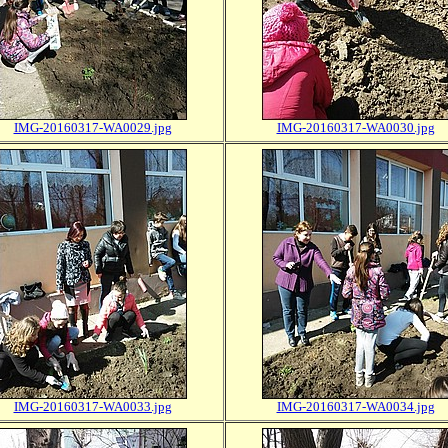
IMG-20160317-WA0029.jpg
IMG-20160317-WA0030.jpg
IMG-20160317-WA0033.jpg
IMG-20160317-WA0034.jpg