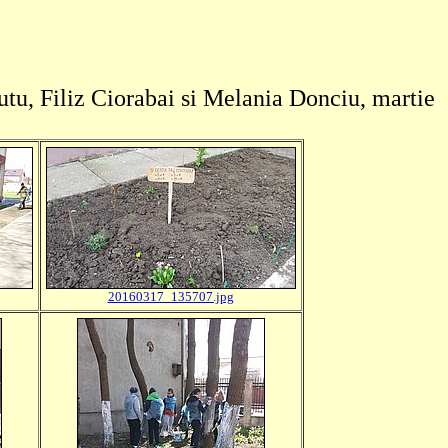
utu, Filiz Ciorabai si Melania Donciu, martie
20160317_135707.jpg